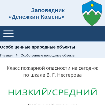
Заповедник
«Денежкин Камень»
Toggle main menu
Основная навигация
Особо ценные природные объекты
Главная
Особо ценные природные объекты
Строка навигации
Изображение