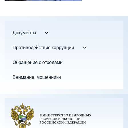
Документы
Документы подменю
Footer menu
Противодействие коррупции
Противодействие к
Обращение с отходами
Внимание, мошенники