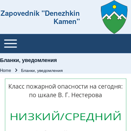
Zapovednik "Denezhkin
Kamen"
Toggle main menu
Основная навигация
Бланки, уведомления
Home
Бланки, уведомления
Breadcrumb
Изображение