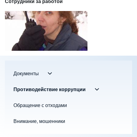
Сотрудники за работой
Документы
Документы sub-navigation
Footer menu
Противодействие коррупции
Противодействи
Обращение с отходами
Внимание, мошенники