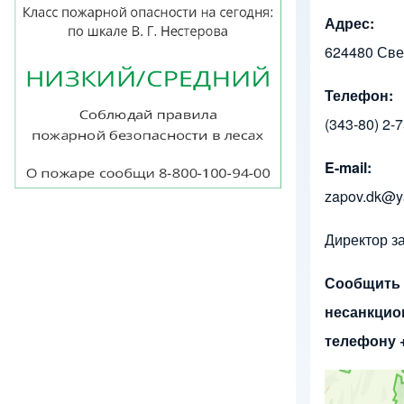
Breadcrumb
Изображение
Адрес:
624480 Свер
Телефон:
(343-80) 2-
E-mail:
zapov.dk@y
Директор з
Сообщить 
несанкцио
телефону +