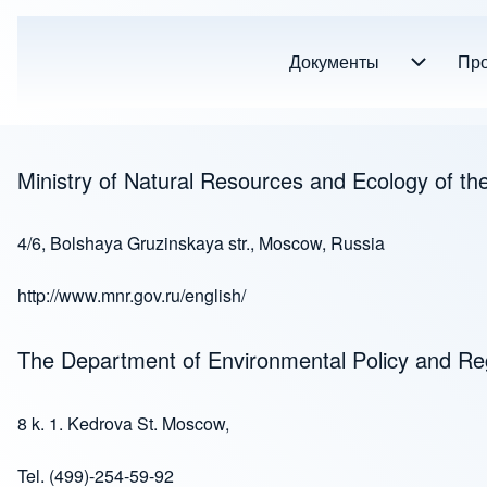
Документы
Документы sub-navigati
Про
Footer menu
Ministry of Natural Resources and Ecology of th
4/6, Bolshaya Gruzinskaya str., Moscow, Russia
http://www.mnr.gov.ru/english/
The Department of Environmental Policy and Re
8 k. 1. Kedrova St. Moscow,
Tel. (499)-254-59-92