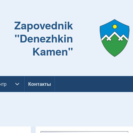
Zapovednik
"Denezhkin
Kamen"
нтр
тр sub-navigation
Контакты