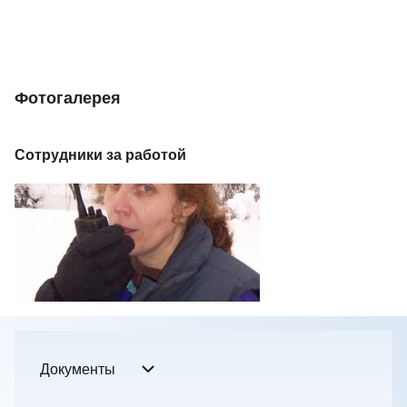
Фотогалерея
Сотрудники за работой
Документы
Документы sub-navigation
Footer menu