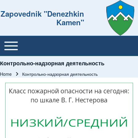
Zapovednik "Denezhkin
Kamen"
Toggle main menu
Основная навигация
Контрольно-надзорная деятельность
Home
Контрольно-надзорная деятельность
Breadcrumb
Изображение