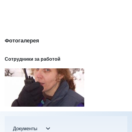
Фотогалерея
Сотрудники за работой
Документы
Документы sub-navigation
Footer menu