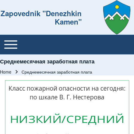
Zapovednik "Denezhkin
Kamen"
Toggle main menu
Основная навигация
Среднемесячная заработная плата
Home
Среднемесячная заработная плата
Breadcrumb
Изображение