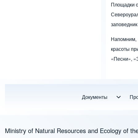
Площадки о
Североурал
заповедник
Напомним, 
красоты пр
«Песни», «
Документы
Документы sub-navigati
Про
Footer menu
Ministry of Natural Resources and Ecology of th