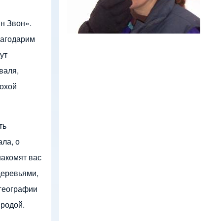
н Звон».
лагодарим
ут
валя,
лохой
ть
ла, о
накомят вас
деревьями,
 географии
иродой.