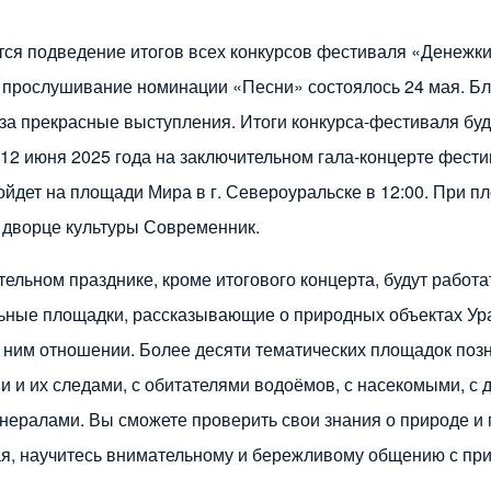
ся подведение итогов всех конкурсов фестиваля «Денежки
 прослушивание номинации «Песни» состоялось 24 мая. Б
 за прекрасные выступления. Итоги конкурса-фестиваля буд
12 июня 2025 года на заключительном гала-концерте фести
ойдет на площади Мира в г. Североуральске в 12:00. При п
о дворце культуры Современник.
ельном празднике, кроме итогового концерта, будут работа
ьные площадки, рассказывающие о природных объектах Ура
 ним отношении. Более десяти тематических площадок поз
и и их следами, с обитателями водоёмов, с насекомыми, с 
инералами. Вы сможете проверить свои знания о природе и
ая, научитесь внимательному и бережливому общению с пр