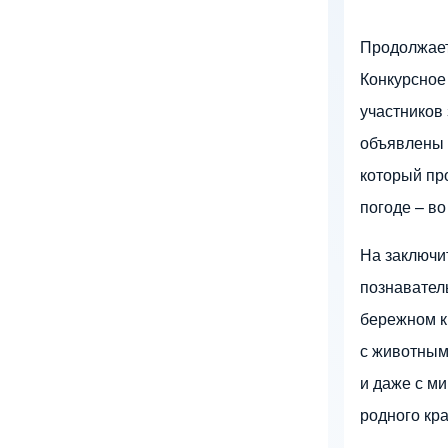
Продолжает
Конкурсное
участников
объявлены 
который пр
погоде – в
На заключит
познавател
бережном к
с животным
и даже с м
родного кр