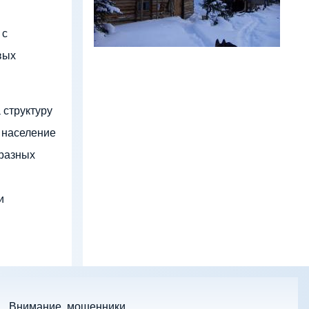
 с
вых
 структуру
 население
 разных
и
Внимание, мошенники