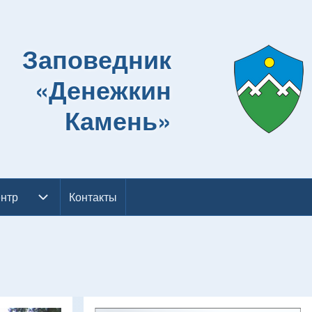
Заповедник
«Денежкин
Камень»
нтр
ентр подменю
Контакты