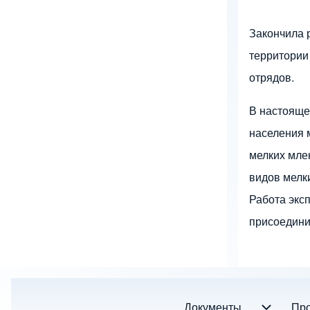
Закончила 
территории
отрядов.
В настояще
населения 
мелких мле
видов мелк
Работа экс
присоедини
Документы
Документы подменю
Про