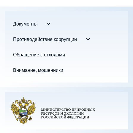
Документы
Документы подменю
Footer menu
Противодействие коррупции
Противодействие к
Обращение с отходами
Внимание, мошенники