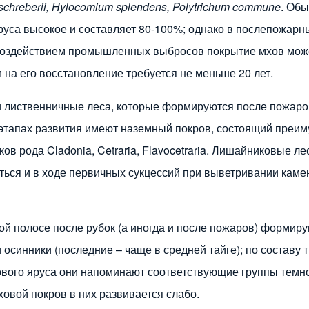
schreberii, Hylocomium splendens, Polytrichum commune
. Об
руса высокое и составляет 80-100%; однако в послепожарны
воздействием промышленных выбросов покрытие мхов може
 на его восстановление требуется не меньше 20 лет.
 лиственничные леса, которые формируются после пожаро
этапах развития имеют наземный покров, состоящий преи
ов рода Cladonia, Cetraria, Flavocetraria. Лишайниковые ле
ься и в ходе первичных сукцессий при выветривании каме
ой полосе после рубок (а иногда и после пожаров) формир
 осинники (последние – чаще в средней тайге); по составу 
ового яруса они напоминают соответствующие группы тем
ховой покров в них развивается слабо.