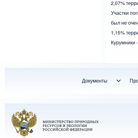
2,07% терр
Участки по
был не оче
1,15% терр
Курумники 
Документы
Документы подменю
Про
Footer menu