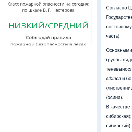
Строка навигации
Изображение
Согласно Ц
Государств
восточному
часть).
Основными 
группы вид
теневыносли
sibirica
и бо
(лиственни
(осина).
В качестве
сибирская);
сибирский)