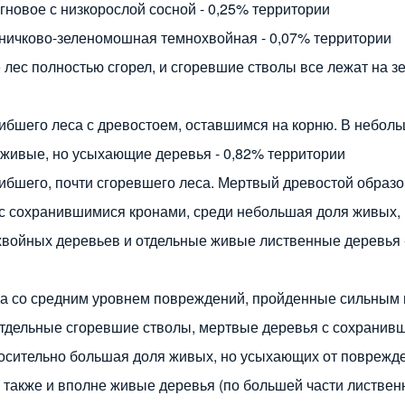
гновое с низкорослой сосной - 0,25% территории
рничково-зеленомошная темнохвойная - 0,07% территории
е лес полностью сгорел, и сгоревшие стволы все лежат на з
гибшего леса с древостоем, оставшимся на корню. В небол
 живые, но усыхающие деревья - 0,82% территории
гибшего, почти сгоревшего леса. Мертвый древостой образ
с сохранившимися кронами, среди небольшая доля живых,
войных деревьев и отдельные живые лиственные деревья 
са со средним уровнем повреждений, пройденные сильным
тдельные сгоревшие стволы, мертвые деревья с сохранив
носительно большая доля живых, но усыхающих от поврежд
 также и вполне живые деревья (по большей части лиственн