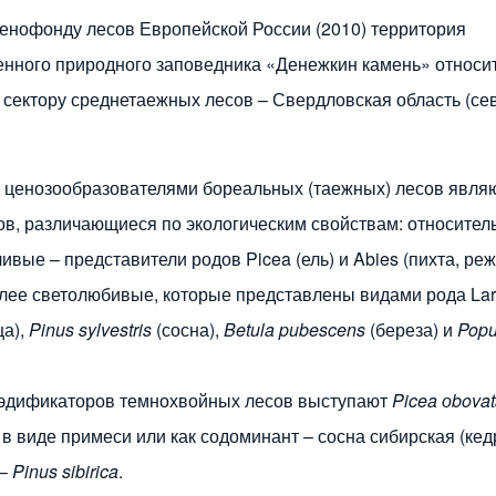
енофонду лесов Европейской России (2010) территория
енного природного заповедника «Денежкин камень» относит
 сектору среднетаежных лесов – Свердловская область (се
ценозообразователями бореальных (таежных) лесов явля
ов, различающиеся по экологическим свойствам: относител
вые – представители родов Picea (ель) и Abies (пихта, ре
лее светолюбивые, которые представлены видами рода Lar
ца),
Pinus sylvestris
(сосна),
Betula pubescens
(береза) и
Popu
 эдификаторов темнохвойных лесов выступают
Picea оbova
 в виде примеси или как содоминант – сосна сибирская (кед
 –
Pinus sibirica
.