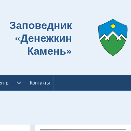
Заповедник
«Денежкин
Камень»
ентр
ентр подменю
Контакты