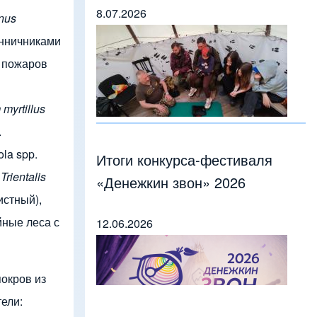
8.07.2026
nus
енничниками
е пожаров
myrtillus
.
la spp.
Итоги конкурса-фестиваля
,
Trientalis
«Денежкин звон» 2026
истный),
йные леса с
12.06.2026
покров из
ели: