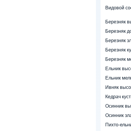
Видовой со
Березняк в
Березняк д
Березняк з
Березняк к
Березняк м
Ельник выс
Ельник мел
Ивняк высо
Кедрач кус
Осинник вы
Осинник зл
Пихто-ельн