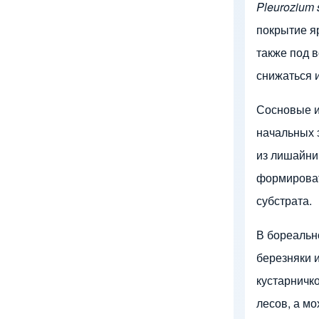
Pleurozium 
покрытие я
также под 
снижаться и
Сосновые и
начальных 
из лишайник
формироват
субстрата.
В бореальн
березняки и
кустарничк
лесов, а мо