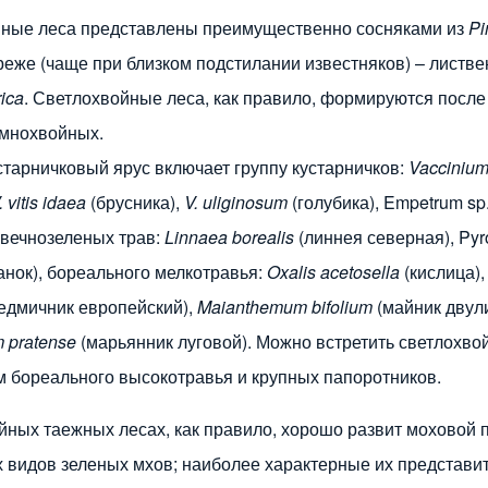
ные леса представлены преимущественно сосняками из
Pi
реже (чаще при близком подстилании известняков) – листв
rica
. Светлохвойные леса, как правило, формируются посл
емнохвойных.
старничковый ярус включает группу кустарничков:
Vaccinium 
. vitis idaea
(брусника),
V. uliginosum
(голубика), Empetrum sp
 вечнозеленых трав:
Linnaea borealis
(линнея северная), Pyro
анок), бореального мелкотравья:
Oxalis acetosella
(кислица)
едмичник европейский),
Maianthemum bifolium
(майник двул
 prаtense
(марьянник луговой). Можно встретить светлохво
м бореального высокотравья и крупных папоротников.
йных таежных лесах, как правило, хорошо развит моховой 
 видов зеленых мхов; наиболее характерные их представит