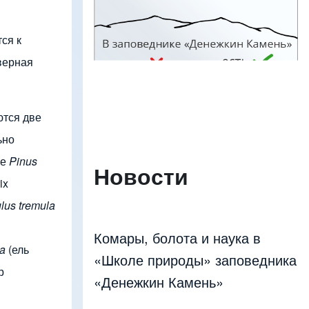
Изображение
ся к
верная
ются две
ьно
же
Pinus
Новости
ix
lus tremula
Комары, болота и наука в
ta
(ель
«Школе природы» заповедника
р
«Денежкин Камень»