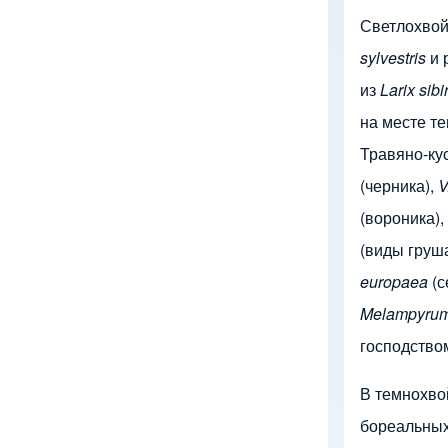
Светлохвой
sylvestris
и 
из
Larix sibi
на месте т
Травяно-ку
(черника),
V
(вороника),
(виды груш
europaea
(с
Melampyrum
господство
В темнохво
бореальных