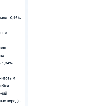
емле - 0,46%
ьшом
ован
 но
- 1,34%
 низовым
шейся
ений
ых пород) -