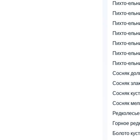
Пихто-ельн
Пихто-ельн
Пихто-ельн
Пихто-ельн
Пихто-ельн
Пихто-ельн
Пихто-ельн
Сосняк дол
Сосняк зла
Сосняк кус
Сосняк мел
Редколесье
Горное ред
Болото кус