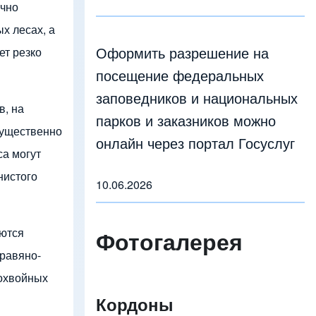
ычно
х лесах, а
Оформить разрешение на
т резко
посещение федеральных
заповедников и национальных
в, на
парков и заказников можно
мущественно
онлайн через портал Госуслуг
са могут
нистого
10.06.2026
уются
Фотогалерея
травяно-
нохвойных
Кордоны