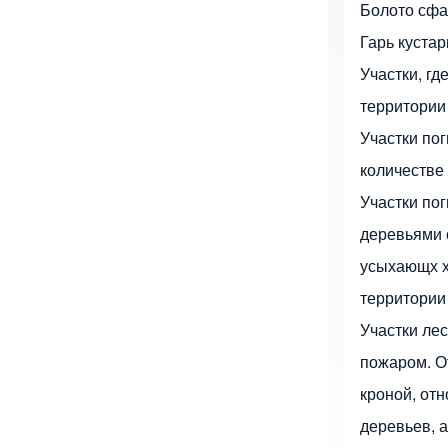
Болото сфа
Гарь куста
Участки, гд
территории
Участки по
количестве
Участки по
деревьями 
усыхающх х
территории
Участки ле
пожаром. О
кроной, от
деревьев, а