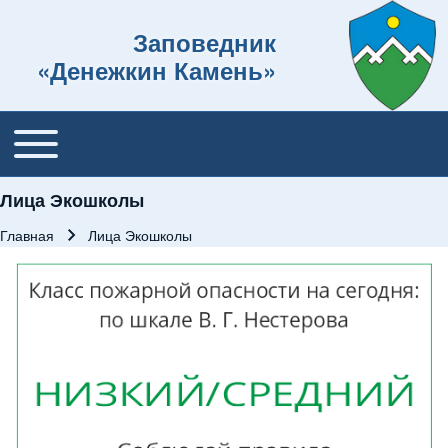
Заповедник
«Денежкин Камень»
Toggle main menu
Основная навигация
Лица Экошколы
Главная
Лица Экошколы
Строка навигации
Изображение